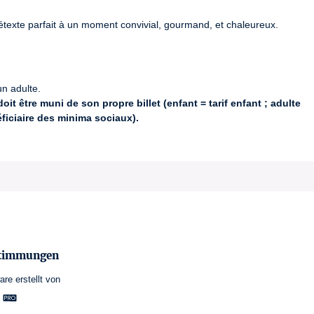
prétexte parfait à un moment convivial, gourmand, et chaleureux.
n adulte.
it être muni de son propre billet (enfant = tarif enfant ; adulte
éficiaire des minima sociaux).
’apporter vos propres contenants pour emporter vos créations.
 jusqu’à 72h avant l’atelier au 06 13 71 43 57. Passé ce délai, les 
stimmungen
are
erstellt von