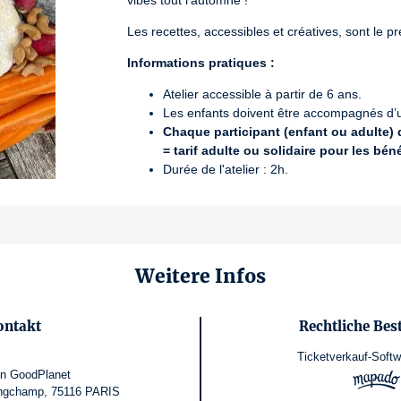
vibes tout l’automne !
Les recettes, accessibles et créatives, sont le 
Informations pratiques :
Atelier accessible à partir de 6 ans.
Les enfants doivent être accompagnés d’u
Chaque participant (enfant ou adulte) do
= tarif adulte ou solidaire pour les bén
Durée de l'atelier : 2h.
Dans une démarche zéro déchet, merci
d
🌍
Conditions d’annulation
 : Annulation possible
billets ne seront pas remboursés.
Weitere Infos
ontakt
Rechtliche Be
Ticketverkauf-Softw
on GoodPlanet
ongchamp, 75116 PARIS